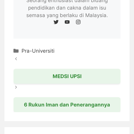
Seorang enthusiast dalam bidang
pendidikan dan cakna dalam isu
semasa yang berlaku di Malaysia.
Categories
Pra-Universiti
MEDSI UPSI
6 Rukun Iman dan Penerangannya