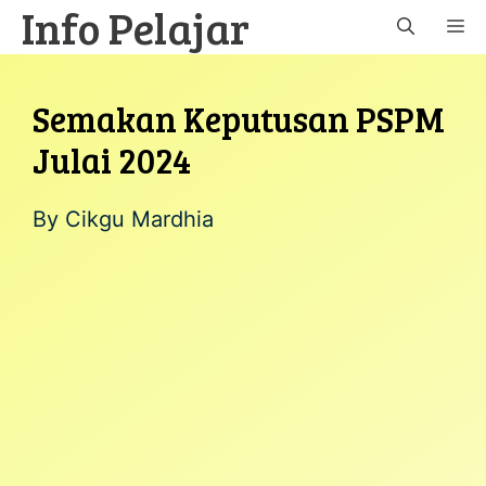
Info Pelajar
Skip
M
to
content
Semakan Keputusan PSPM
Julai 2024
By
Cikgu Mardhia