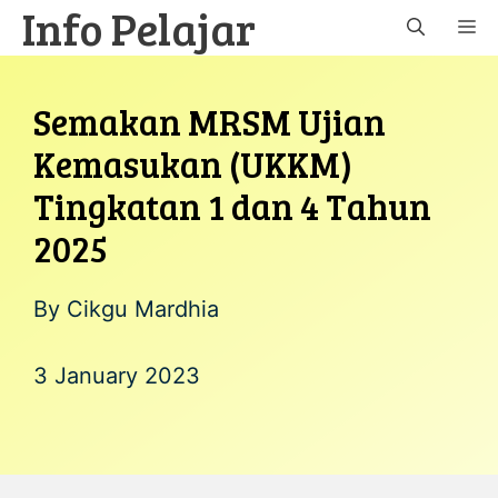
Info Pelajar
Skip
M
to
content
Semakan MRSM Ujian
Kemasukan (UKKM)
Tingkatan 1 dan 4 Tahun
2025
By
Cikgu Mardhia
3 January 2023