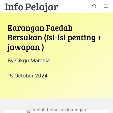
Info Pelajar
Skip
M
to
content
Karangan Faedah
Bersukan (Isi-isi penting +
jawapan )
By
Cikgu Mardhia
15 October 2024