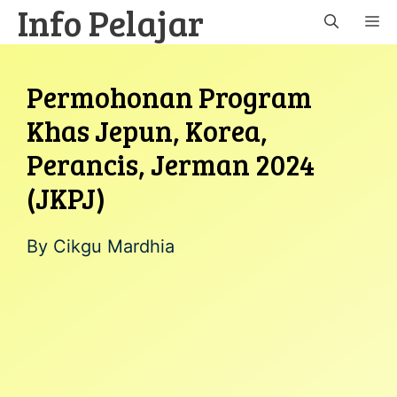
Info Pelajar
Skip
M
to
content
Permohonan Program
Khas Jepun, Korea,
Perancis, Jerman 2024
(JKPJ)
By
Cikgu Mardhia