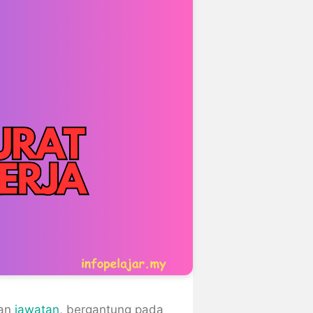
kan
jawatan
, bergantung pada