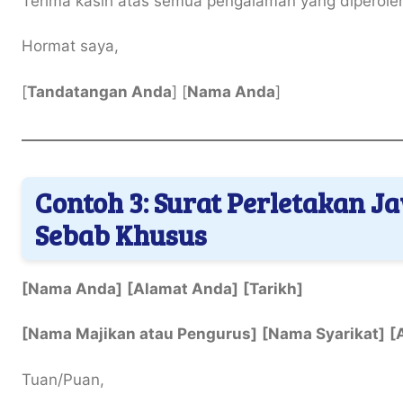
Terima kasih atas semua pengalaman yang diperole
Hormat saya,
[
Tandatangan Anda
] [
Nama Anda
]
Contoh 3: Surat Perletakan 
Sebab Khusus
[Nama Anda]
[Alamat Anda]
[Tarikh]
[Nama Majikan atau Pengurus]
[Nama Syarikat]
[
Tuan/Puan,