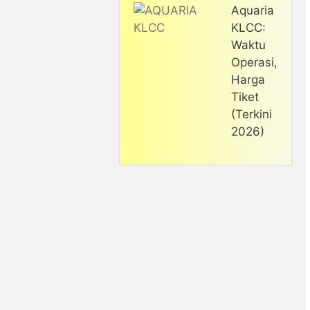
Aquaria
KLCC:
Waktu
Operasi,
Harga
Tiket
(Terkini
2026)